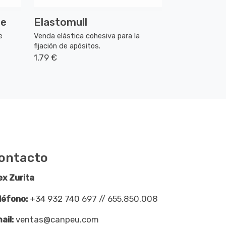
te
Elastomull
e
Venda elástica cohesiva para la
fijación de apósitos.
1,79 €
ontacto
ex Zurita
léfono:
+34 932 740 697 // 655.850.008
ail:
ventas@canpeu.com