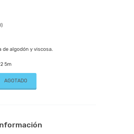
l)
 de algodón y viscosa.
 2 5m
AGOTADO
 información