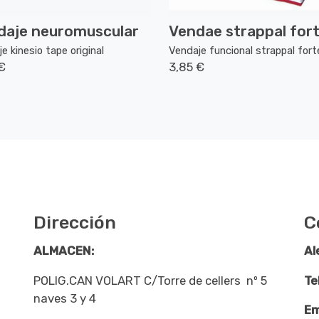
daje neuromuscular
Vendae strappal for
e kinesio tape original
Vendaje funcional strappal fort
€
3,85 €
Dirección
C
ALMACEN:
Al
POLIG.CAN VOLART C/Torre de cellers nº 5
Te
naves 3 y 4
Em