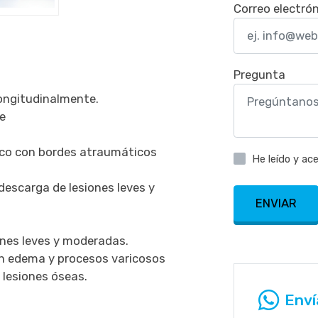
Correo electró
Pregunta
ongitudinalmente.
te
tico con bordes atraumáticos
He leído y ac
descarga de lesiones leves y
ENVIAR
ones leves y moderadas.
n edema y procesos varicosos
n lesiones óseas.
Enví