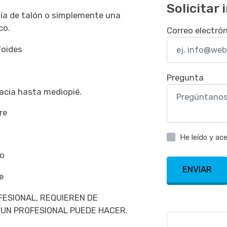
Solicitar
gía de talón o simplemente una
co.
Correo electró
foides
Pregunta
facia hasta mediopié.
re
He leído y ac
 o
ENVIAR
e
FESIONAL, REQUIEREN DE
 UN PROFESIONAL PUEDE HACER.