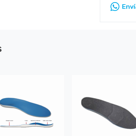
Enví
s