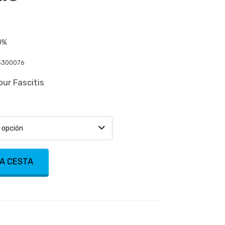
0%
5300076
pur Fascitis
 opción
LA CESTA