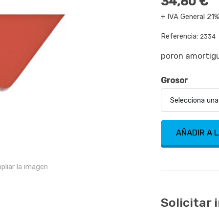
34,80 €
+ IVA General 21
Referencia:
2334
poron amortig
Grosor
Selecciona una
AÑADIR A 
pliar la imagen
Solicitar