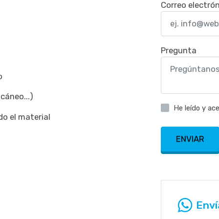
Correo electró
Pregunta
o
cáneo...)
He leído y ac
do el material
ENVIAR
Enví