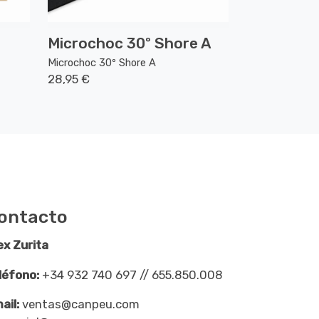
Microchoc 30º Shore A
Microchoc 30º Shore A
28,95 €
ontacto
ex Zurita
léfono:
+34 932 740 697 // 655.850.008
ail:
ventas@canpeu.com