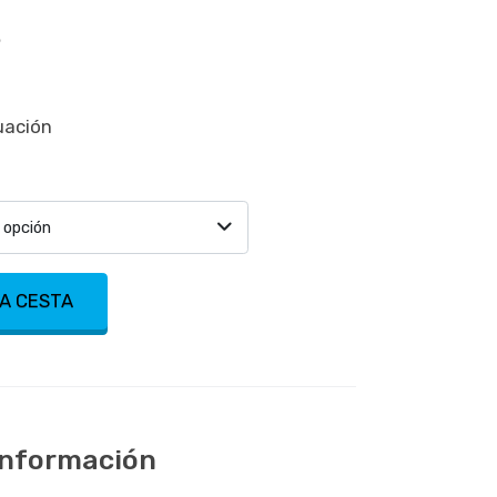
%
uación
 opción
LA CESTA
 información