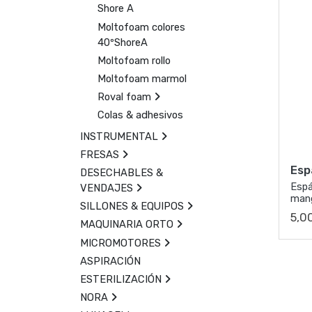
Shore A
Moltofoam colores
40ºShoreA
Moltofoam rollo
Moltofoam marmol
Roval foam
Colas & adhesivos
INSTRUMENTAL
FRESAS
Esp
DESECHABLES &
Espá
VENDAJES
man
SILLONES & EQUIPOS
5,0
MAQUINARIA ORTO
MICROMOTORES
ASPIRACIÓN
ESTERILIZACIÓN
NORA