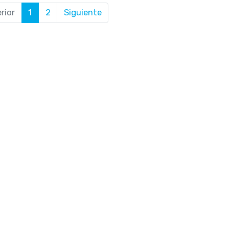
rior
1
2
Siguiente