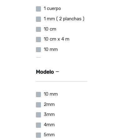
1 cuerpo
1 mm ( 2 planchas )
10 cm
10 cm x 4 m
10 mm
10 x 10
10 x 15
Modelo
10 x 2
10 x 4
10 mm
10 x 5
2mm
10ml
3mm
12 mm
4mm
13mm x 102mm
5mm