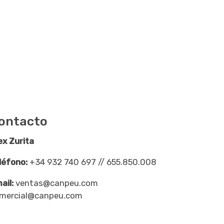
ontacto
ex Zurita
léfono:
+34 932 740 697 // 655.850.008
ail:
ventas@canpeu.com
mercial@canpeu.com