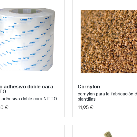
lo adhesivo doble cara
Cornylon
TO
cornylon para la fabricación 
o adhesivo doble cara NITTO
plantillas
90 €
11,95 €