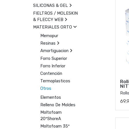
SILICONAS & GEL
FIELTROS / MOLESKIN
& FLECCY WEB
MATERIALES ORTO
Memopur
Resinas
Amortiguacion
Forro Superior
Forro Inferior
Contención
Termoplasticos
Rol
NIT
Otros
Roll
Elementos
69,
Relleno De Moldes
Moltofoam
20ºShoreA
Moltofoam 35º